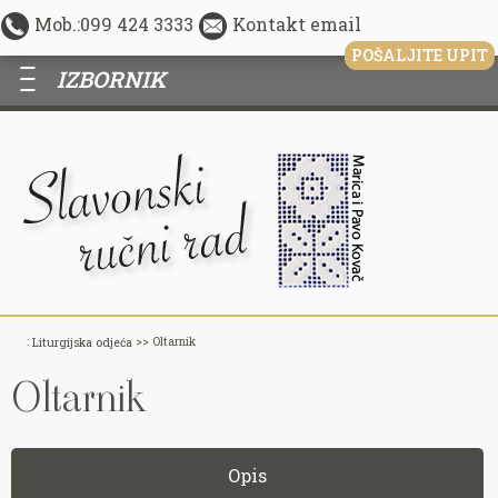
Mob.:099 424 3333
Kontakt email
POŠALJITE UPIT
—
—
—
:
>> Oltarnik
Liturgijska odjeća
Oltarnik
Opis