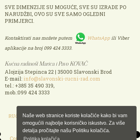
SVE DIMENZIJE SU MOGUĆE, SVE SU IZRADE PO
NARUDŽBI, OVO SU SVE SAMO OGLEDNI
PRIMJERCI.
Kontaktirati nas možete putem
WhatsApp
ili Viber
aplikacije na broj 099 424 3333.
Kućna radinost Marica i Pavo KOVAČ
Alojzija Stepinca 22 | 35000 Slavonski Brod
E-mail:
info@slavonski-rucni-rad.com
tel.: +385 35 490 319,
mob.:099 424 3333
Naše web stranice koriste kolačiće kako bi vam
RUČNO IZRAĐENO U HRVATSKOJ!
omogućili najbolje korisničko iskustvo. Za više
detalja pročitajte našu Politiku kolačića.
Copyright © 2026. Kućna radinost Marica i Pavo
Politika kolačića